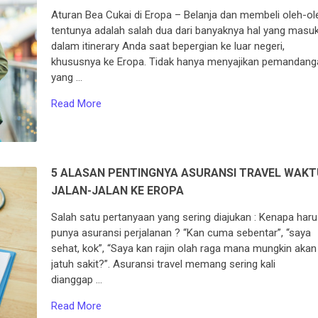
Aturan Bea Cukai di Eropa – Belanja dan membeli oleh-ol
tentunya adalah salah dua dari banyaknya hal yang masu
dalam itinerary Anda saat bepergian ke luar negeri,
khususnya ke Eropa. Tidak hanya menyajikan pemandang
yang …
Read More
5 ALASAN PENTINGNYA ASURANSI TRAVEL WAKT
JALAN-JALAN KE EROPA
Salah satu pertanyaan yang sering diajukan : Kenapa har
punya asuransi perjalanan ? “Kan cuma sebentar”, “saya
sehat, kok”, “Saya kan rajin olah raga mana mungkin akan
jatuh sakit?”. Asuransi travel memang sering kali
dianggap …
Read More