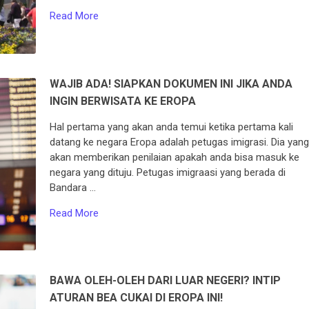
Read More
WAJIB ADA! SIAPKAN DOKUMEN INI JIKA ANDA
INGIN BERWISATA KE EROPA
Hal pertama yang akan anda temui ketika pertama kali
datang ke negara Eropa adalah petugas imigrasi. Dia yan
akan memberikan penilaian apakah anda bisa masuk ke
negara yang dituju. Petugas imigraasi yang berada di
Bandara …
Read More
BAWA OLEH-OLEH DARI LUAR NEGERI? INTIP
ATURAN BEA CUKAI DI EROPA INI!