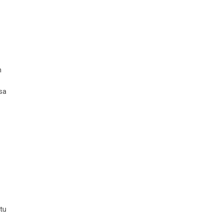
n
sa
tu