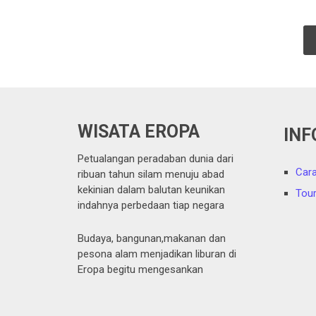
PAGINASI
POS
WISATA EROPA
INF
Petualangan peradaban dunia dari
Cara
ribuan tahun silam menuju abad
kekinian dalam balutan keunikan
Tou
indahnya perbedaan tiap negara
Budaya, bangunan,makanan dan
pesona alam menjadikan liburan di
Eropa begitu mengesankan