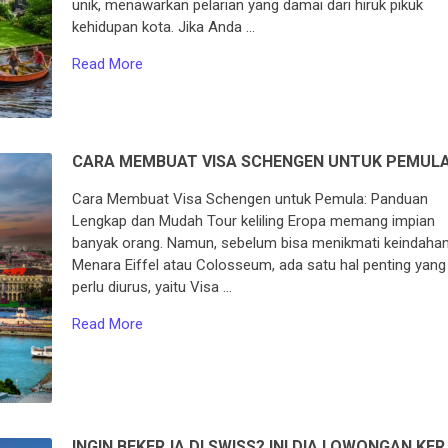
unik, menawarkan pelarian yang damai dari hiruk pikuk
kehidupan kota. Jika Anda …
Read More
CARA MEMBUAT VISA SCHENGEN UNTUK PEMUL
Cara Membuat Visa Schengen untuk Pemula: Panduan
Lengkap dan Mudah Tour keliling Eropa memang impian
banyak orang. Namun, sebelum bisa menikmati keindaha
Menara Eiffel atau Colosseum, ada satu hal penting yang
perlu diurus, yaitu Visa …
Read More
INGIN BEKERJA DI SWISS? INI DIA LOWONGAN KER