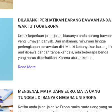
DILARANG! PERHATIKAN BARANG BAWAAN ANDA
WAKTU TOUR EROPA
Untuk keperluan jalan-jalan, biasanya anda barang bawaa
yang lumayan banyak. Dari makanan, minuman hingga
perlengkapan perawatan diri. Meski kebanyakan barang bi
and dibawa dengan tanpa kendala, ada beberapa benda
yang harus diperhatikan. Karena aturan ketat …
Read More
MENGENAL MATA UANG EURO, MATA UANG
TUNGGAL DI BANYAK NEGARA UNI EROPA
Ketika anda jalan-jalan ke Eropa maka mata uang yang sa