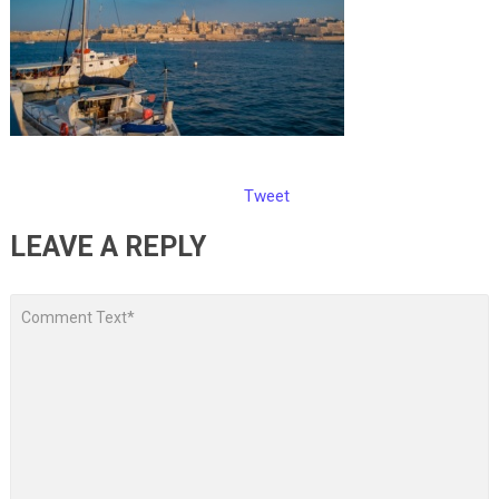
Tweet
LEAVE A REPLY