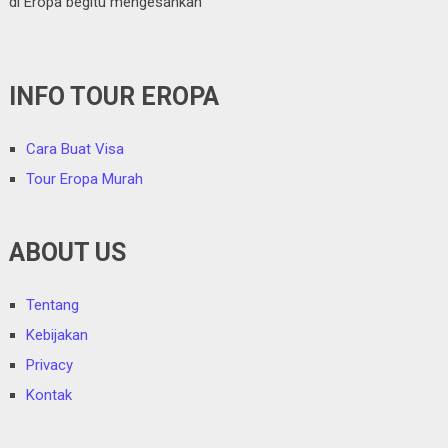
di Eropa begitu mengesankan
INFO TOUR EROPA
Cara Buat Visa
Tour Eropa Murah
ABOUT US
Tentang
Kebijakan
Privacy
Kontak