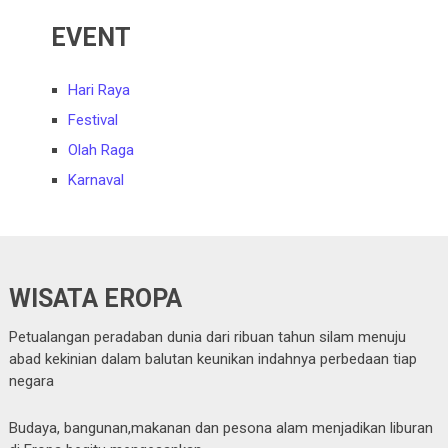
EVENT
Hari Raya
Festival
Olah Raga
Karnaval
WISATA EROPA
Petualangan peradaban dunia dari ribuan tahun silam menuju
abad kekinian dalam balutan keunikan indahnya perbedaan tiap
negara
Budaya, bangunan,makanan dan pesona alam menjadikan liburan